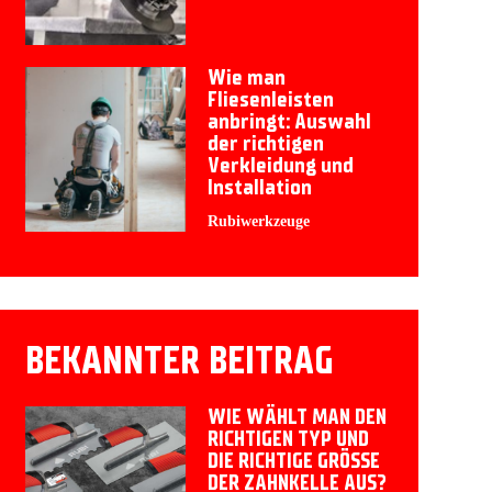
Wie man
Fliesenleisten
anbringt: Auswahl
der richtigen
Verkleidung und
Installation
Rubiwerkzeuge
BEKANNTER BEITRAG
WIE WÄHLT MAN DEN
RICHTIGEN TYP UND
DIE RICHTIGE GRÖSSE
DER ZAHNKELLE AUS?