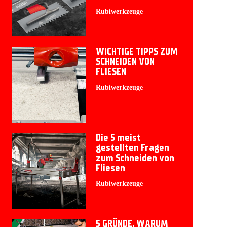
Rubiwerkzeuge
WICHTIGE TIPPS ZUM
SCHNEIDEN VON
FLIESEN
Rubiwerkzeuge
Die 5 meist
gestellten Fragen
zum Schneiden von
Fliesen
Rubiwerkzeuge
5 GRÜNDE, WARUM