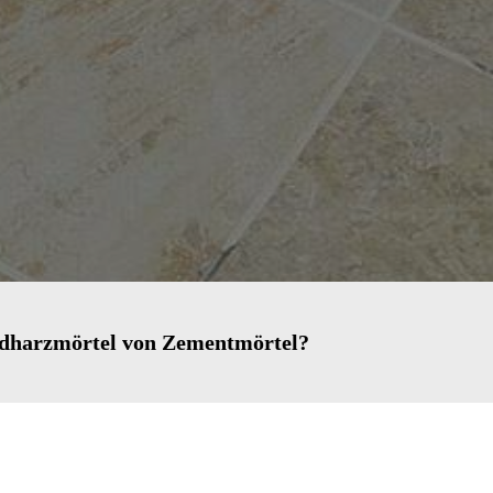
idharzmörtel von Zementmörtel?