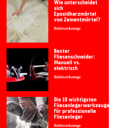
Wie unterscheidet
sich
Epoxidharzmörtel
von Zementmörtel?
Rubiwerkzeuge
Bester
Fliesenschneider:
Manuell vs.
elektrisch
Rubiwerkzeuge
Die 10 wichtigsten
Fliesenlegerwerkzeuge
für professionelle
Fliesenleger
Rubiwerkzeuge