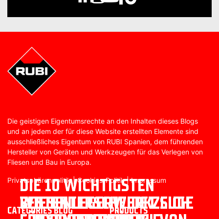
Die geistigen Eigentumsrechte an den Inhalten dieses Blogs
und an jedem der für diese Website erstellten Elemente sind
ausschließliches Eigentum von RUBI Spanien, dem führenden
Hersteller von Geräten und Werkzeugen für das Verlegen von
Fliesen und Bau in Europa.
DIE 10 WICHTIGSTEN
Privatsphärenpolitik
|
Cookies-Politik
|
Impressum
WIE UNTERSCHEIDET SICH
BESTER
FLIESENLEGERWERKZEUGE
CATEGORIES BLOG
PRODUCTS