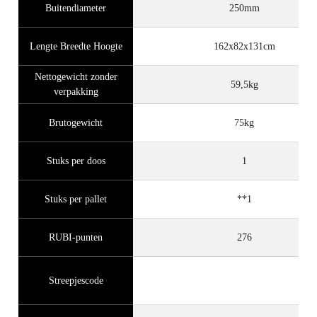
Buitendiameter
250mm
Lengte Breedte Hoogte
162x82x131cm
Nettogewicht zonder
59,5kg
verpakking
Brutogewicht
75kg
Stuks per doos
1
Stuks per pallet
**1
RUBI-punten
276
Streepjescode