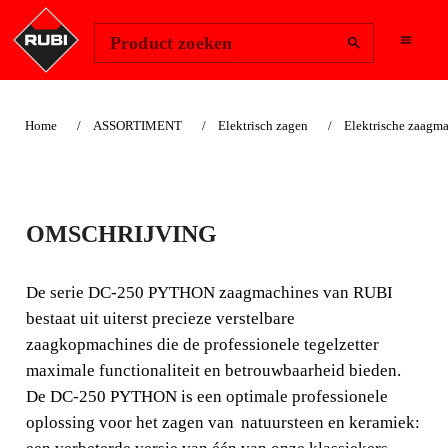
Change Region
Inloggen
Product zoeken
Home
ASSORTIMENT
Elektrisch zagen
Elektrische zaagm
OOK GESCHIKT VOOR LANDSCAPING
DC-250 PYTHON 1200
OMSCHRIJVING
ZAAGMACHINE
De serie DC-250 PYTHON zaagmachines van RUBI
ZAAGMACHINE MET
bestaat uit uiterst precieze verstelbare
zaagkopmachines die de professionele tegelzetter
BEWEEGBARE MOTORUNIT,
maximale functionaliteit en betrouwbaarheid bieden.
VEELZIJDIG EN PRECIES.
De DC-250 PYTHON is een optimale professionele
oplossing voor het zagen van natuursteen en keramiek:
De serie DC-250 PYTHON zaagmachines van RUBI