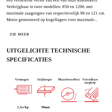
een verbeterde versie van één van onze klassiekers.
bestaat uit uiterst precieze verstelbare zaagkopmachines
die de professionele tegelzetter maximale functionaliteit
Verkrijgbaar in twee modellen: 850 en 1200, met
en betrouwbaarheid bieden. De DC-250 PY
maximale zaagengtes van respectievelijk 98 en 121 cm.
Motor gemonteerd op kogellagers voor maximale...
ZIE MEER
GEBRUIK :
UITGELICHTE TECHNISCHE
VEELZIJDIG
PROFESSIO
NEEL
SPECIFICATIES
Vermogen
Snijhoogte
Muurfreeseffect
Verstelbare
zaagkop
1,5cv/hp
90mm