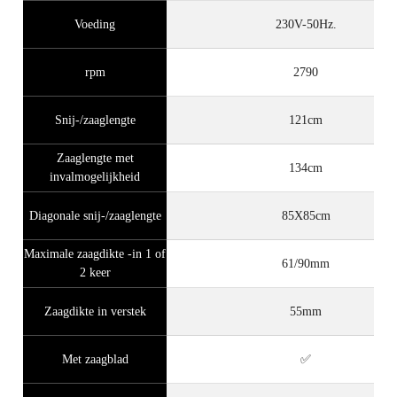
Voeding
230V-50Hz.
rpm
2790
Snij-/zaaglengte
121cm
Zaaglengte met
134cm
invalmogelijkheid
Diagonale snij-/zaaglengte
85X85cm
Maximale zaagdikte -in 1 of
61/90mm
2 keer
Zaagdikte in verstek
55mm
Met zaagblad
✅