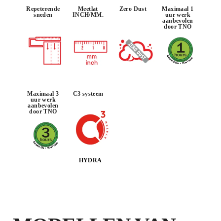
DOOR DIT PRODUCT TE
Repeterende
Meetlat
Zero Dust
Maximaal 1
sneden
INCH/MM.
uur werk
REGISTREREN BIJ DE CLUB RUBI
aanbevolen
VERDIEN
TOT 276
RUBI
door TNO
PUNTEN
GRATIS GARANTIE
VERLENGD OP IN
AANMERKING KOMENDE
PRODUCTEN
Maximaal 3
C3 systeem
uur werk
aanbevolen
door TNO
HYDRA