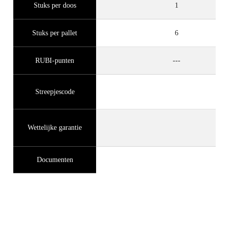
Stuks per doos
1
Stuks per pallet
6
RUBI-punten
---
Streepjescode
Wettelijke garantie
Documenten