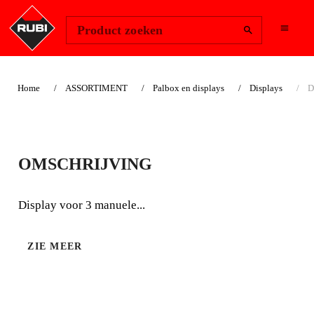
Change Region
Inloggen
Product zoeken
Home
ASSORTIMENT
Palbox en displays
Displays
D
DISPLAY VOOR
OMSCHRIJVING
TEGELSNIJDERS
Display voor 3 manuele...
Display voor 3 manuele tegelsnijders.
ZIE MEER