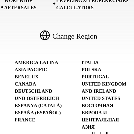
WORLWIDE
LEVELING & TEGELKRUISJES
AFTERSALES
CALCULATORS
Change Region
AMÉRICA LATINA
ITALIA
ASIA PACIFIC
POLSKA
BENELUX
PORTUGAL
CANADA
UNITED KINGDOM
DEUTSCHLAND
AND IRELAND
UND ÖSTERREICH
UNITED STATES
ESPANYA (CATALÀ)
ВОСТОЧНАЯ
ESPAÑA (ESPAÑOL)
ЕВРОПА И
FRANCE
ЦЕНТРАЛЬНАЯ
АЗИЯ