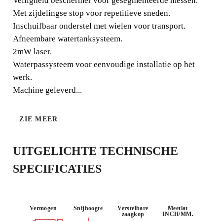
Veiligheid beschermer voor gesegmenteerde messen.
Met zijdelingse stop voor repetitieve sneden.
Met thermische en overbelasting beveiliging schakelaars.
Inschuifbaar onderstel met wielen voor transport.
Waterpompkoeling van het blad met water instelling.
Afneembare watertanksysteem.
2mW laser.
Waterpassysteem voor eenvoudige installatie op het
werk.
Machine geleverd...
ZIE MEER
GEBRUIK :
VERSTEKSN
POWER
INTENSIEF
EDEN (45º)
UITGELICHTE TECHNISCHE
SPECIFICATIES
Vermogen
Snijhoogte
Verstelbare
Meetlat
zaagkop
INCH/MM.