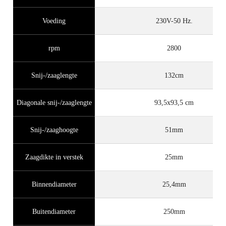
Voeding
230V-50 Hz.
rpm
2800
Snij-/zaaglengte
132cm
Diagonale snij-/zaaglengte
93,5x93,5 cm
Snij-/zaaghoogte
51mm
Zaagdikte in verstek
25mm
Binnendiameter
25,4mm
Buitendiameter
250mm