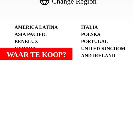
Change Region
AMÉRICA LATINA
ITALIA
ASIA PACIFIC
POLSKA
BENELUX
PORTUGAL
CANADA
UNITED KINGDOM
WAAR TE KOOP?
DEUTSCHLAND
AND IRELAND
UND ÖSTERREICH
UNITED STATES
ESPANYA (CATALÀ)
ВОСТОЧНАЯ
ESPAÑA (ESPAÑOL)
ЕВРОПА И
FRANCE
ЦЕНТРАЛЬНАЯ
АЗИЯ
الوطن العربي
中国