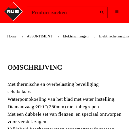
Change Region
Inloggen
Product zoeken
Home
ASSORTIMENT
Elektrisch zagen
Elektrische zaagm
DS-250-N 1300
OMSCHRIJVING
LASER&LEVEL
ZAAGMACHINES
Met thermische en overbelasting beveiliging
schakelaars.
ZEER NAUWKEURIGE EN
Waterpompkoeling van het blad met water instelling.
FUNCTIONELE MACHINE,
Diamantzaag Ø10 "(250mm) niet inbegrepen.
Met een dubbele set van flenzen, en speciaal ontworpen
IDEAAL VOOR HET
voor verstek zagen.
VERSTEK ZAGEN.