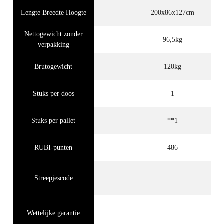
Lengte Breedte Hoogte
200x86x127cm
Nettogewicht zonder
96,5kg
verpakking
Brutogewicht
120kg
Stuks per doos
1
Stuks per pallet
**1
RUBI-punten
486
Streepjescode
Wettelijke garantie