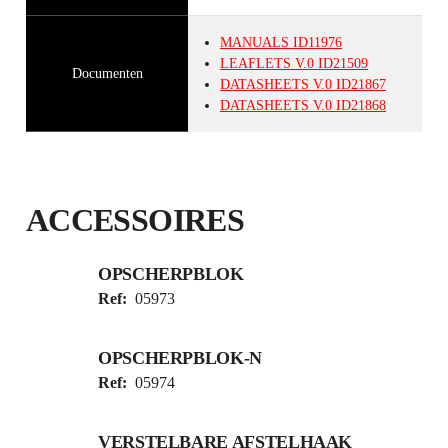
MANUALS
ID11976
LEAFLETS
V.0
ID21509
Documenten
DATASHEETS
V.0
ID21867
DATASHEETS
V.0
ID21868
ACCESSOIRES
OPSCHERPBLOK
Ref:
05973
OPSCHERPBLOK-N
Ref:
05974
VERSTELBARE AFSTELHAAK