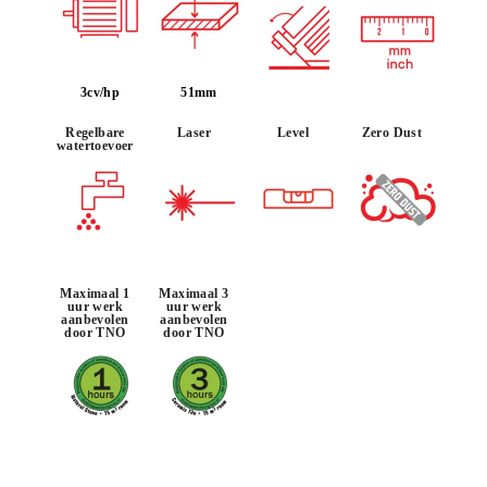
DOOR DIT PRODUCT TE
3cv/hp
51mm
REGISTREREN BIJ DE CLUB RUBI
VERDIEN
TOT 486
RUBI
Regelbare
Laser
Level
Zero Dust
PUNTEN
watertoevoer
GRATIS GARANTIE
VERLENGD OP IN
AANMERKING KOMENDE
PRODUCTEN
Maximaal 1
Maximaal 3
uur werk
uur werk
aanbevolen
aanbevolen
door TNO
door TNO