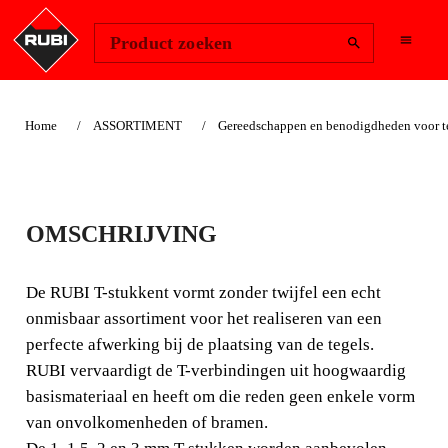
Change Region
Inloggen
Product zoeken
Home
ASSORTIMENT
Gereedschappen en benodigdheden voor te
“T”STUKJES 3 MM
OMSCHRIJVING
De RUBI T-stukkent vormt zonder twijfel een echt
onmisbaar assortiment voor het realiseren van een
De RUBI T-stukkent vormt zonder twijfel een echt
perfecte afwerking bij de plaatsing van de tegels.
onmisbaar assortiment voor het realiseren van een
perfecte afwerking bij de plaatsing van de tegels.
RUBI vervaardigt de T-verbindingen uit hoogwaardig
basismateriaal en heeft om die reden geen enkele vorm
van onvolkomenheden of bramen.