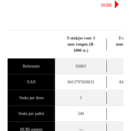
swipe
T-stukjes voor 3
T-stukj
mm voegen (B-
mm voeg
1000 st.)
Referentie
02063
0
EAN
8413797020632
84137
Stuks per doos
1
Stuks per pallet
540
1
RUBI-punten
---